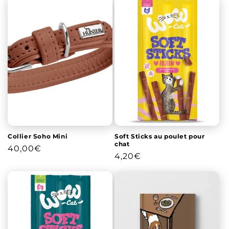
Collier Soho Mini
Soft Sticks au poulet pour
chat
Prix
40,00€
Prix
4,20€
habituel
habituel