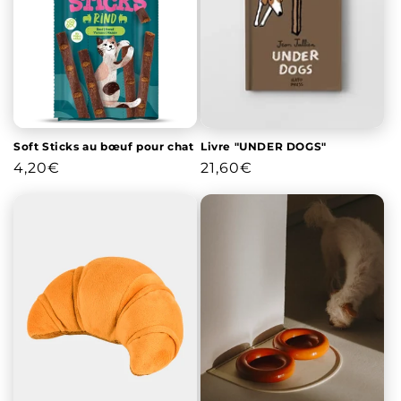
Soft Sticks au bœuf pour chat
Livre "UNDER DOGS"
Prix
4,20€
Prix
21,60€
habituel
habituel