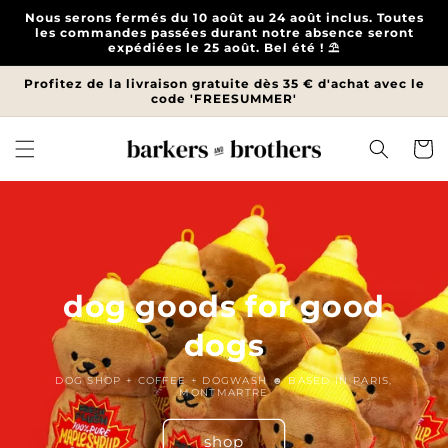
et
Nous serons fermés du 10 août au 24 août inclus. Toutes
passer
les commandes passées durant notre absence seront
au
expédiées le 25 août. Bel été ! ⛱️
contenu
Profitez de la livraison gratuite dès 35 € d'achat avec le
code 'FREESUMMER'
Panier
dog goods for good
dogs
DOG SHOP + COFFEE + DOGWASH ☻ BASED IN PARIS,
MONTMARTRE
shop