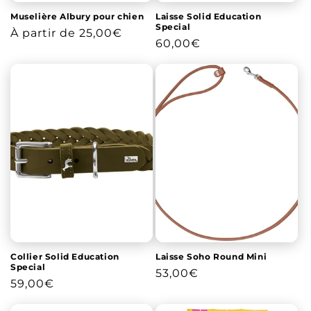
Muselière Albury pour chien
Laisse Solid Education
Special
Prix
À partir de 25,00€
Prix
60,00€
habituel
habituel
Collier Solid Education
Laisse Soho Round Mini
Special
Prix
53,00€
Prix
59,00€
habituel
habituel